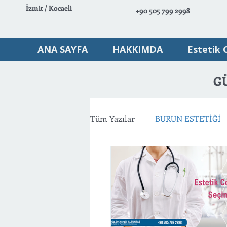
İzmit / Kocaeli
+90 505 799 2998
ANA SAYFA
HAKKIMDA
Estetik 
G
Tüm Yazılar
BURUN ESTETİĞİ
VÜCUT ESTETİĞİ
AMELİY