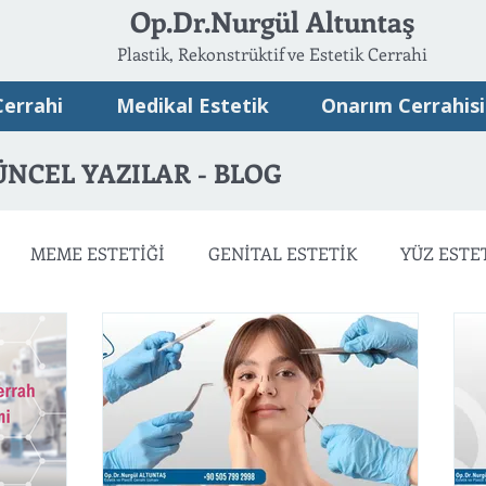
Op.Dr.Nurgül Altuntaş
Plastik, Rekonstrüktif ve Estetik Cerrahi
Cerrahi
Medikal Estetik
Onarım Cerrahisi
ÜNCEL YAZILAR - BLOG
MEME ESTETİĞİ
GENİTAL ESTETİK
YÜZ ESTE
ATSIZ ESTETİK
ONARIM CERRAHİSİ