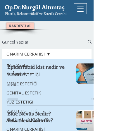
Op.Dr.Nurgül Altuntaş
Plastik, Rekonstrüktif ve Estetik Cerrahi
RANDEVU AL
Güncel Yazılar
ONARIM CERRAHİSİ
Tüm Yazılar
Epidermoid kist nedir ve
tedavisi
BURUN ESTETİĞİ
MEME ESTETİĞİ
15 Nis
GENİTAL ESTETİK
YÜZ ESTETİĞİ
VÜCUT ESTETİĞİ
Blue Nevüs Nedir?
Belirtileri Nelerdir?
AMELİYATSIZ ESTETİK
ONARIM CERRAHİSİ