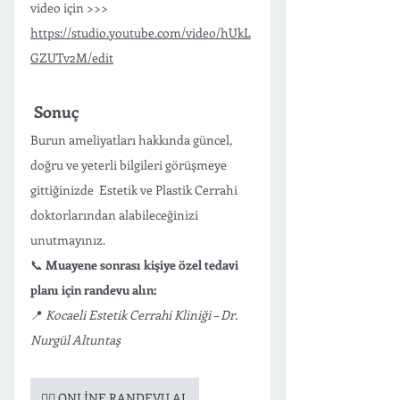
video için >>> 
https://studio.youtube.com/video/hUkL
GZUTv2M/edit
 Sonuç
Burun ameliyatları hakkında güncel, 
doğru ve yeterli bilgileri görüşmeye 
gittiğinizde  Estetik ve Plastik Cerrahi 
doktorlarından alabileceğinizi 
unutmayınız. 
📞 
Muayene sonrası kişiye özel tedavi 
planı için randevu alın:
📍 
Kocaeli Estetik Cerrahi Kliniği – Dr. 
Nurgül Altuntaş
👉🏻 ONLİNE RANDEVU AL