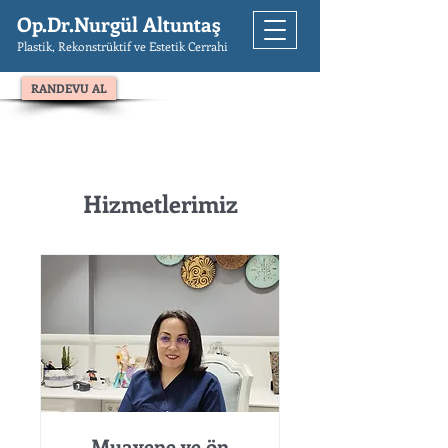
Op.Dr.Nurgül Altuntaş
Plastik, Rekonstrüktif ve Estetik Cerrahi
RANDEVU AL
Hizmetlerimiz
Muayene ve ön