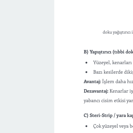
doku yağıştırıcı 
B) Yapıştırıcı (tıbbi do
Yüzeyel, kenarları 
Bazı kesilerde dikiş
Avantaj:
 İşlem daha hız
Dezavantaj:
 Kenarlar i
yabancı cisim etkisi yar
C) Steri-Strip / yara k
Çok yüzeyel veya be