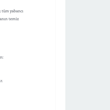
ik tüm yabancı 
ranın temiz 
n:
r.