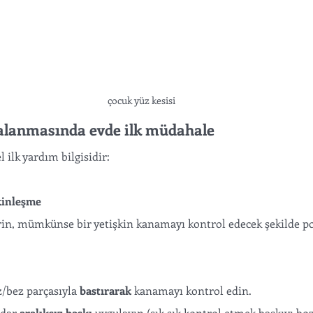
çocuk yüz kesisi 
alanmasında evde ilk müdahale 
 ilk yardım bilgisidir:
kinleşme
in, mümkünse bir yetişkin kanamayı kontrol edecek şekilde po
z/bez parçasıyla 
bastırarak
 kanamayı kontrol edin.
dar 
aralıksız baskı
 uygulayın (sık sık kontrol etmek baskıyı boz