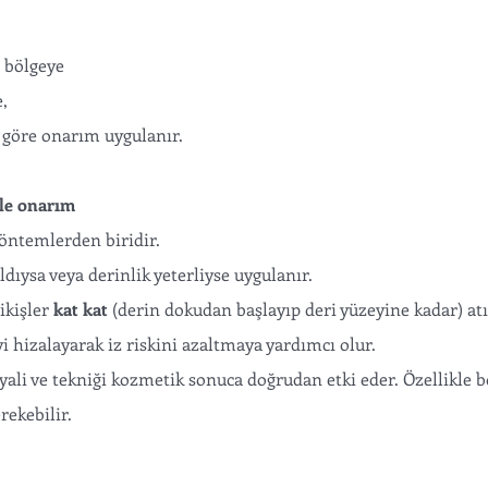
 bölgeye 
,
göre onarım uygulanır.  
ile onarım
yöntemlerden biridir.
ldıysa veya derinlik yeterliyse uygulanır.
kişler 
kat kat
 (derin dokudan başlayıp deri yüzeyine kadar) atıl
yi hizalayarak iz riskini azaltmaya yardımcı olur.
yali ve tekniği kozmetik sonuca doğrudan etki eder. Özellikle b
rekebilir.