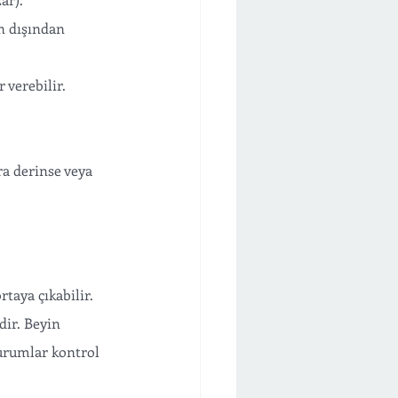
n dışından 
 verebilir.
ra derinse veya 
taya çıkabilir. 
ir. Beyin 
urumlar kontrol 