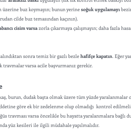
 üzerine buz koymayın; bunun yerine 
soğuk uygulamayı
 bezi
ğrudan cilde buz temasından kaçının).
abancı cisim varsa
 zorla çıkarmaya çalışmayın; daha fazla hasar
alındıktan sonra temiz bir gazlı bezle 
hafifçe kapatın
. Eğer ya
travmalar varsa acile başvurmanız gerekir. 
e 
 kaş, burun, dudak başta olmak üzere tüm yüzde yaralanmalar or
ddetine göre ek bir zedelenme olup olmadığı  kontrol edilmelid
öğüs travması varsa öncelikle bu hayatta yaralanmalara bağlı d
da yüz kesileri ile ilgili müdahale yapılmalıdır. 