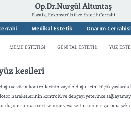
Op.Dr.Nurgül Altuntaş
Plastik, Rekonstrüktif ve Estetik Cerrahi
Cerrahi
Medikal Estetik
Onarım Cerrahisi
MEME ESTETİĞİ
GENİTAL ESTETİK
YÜZ ESTE
üz kesileri
ATSIZ ESTETİK
ONARIM CERRAHİSİ
duğu ve vücut kontrollerinin zayıf olduğu  için  küçük yaşlarda
 Motor hareketlerinin kontrolü ve dengeyi yeterince sağlayamay
ar düşme sonrası sert zemine veya sert cisimlere çarpma şekli