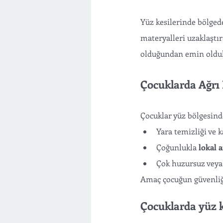
Yüz kesilerinde bölgede
materyalleri uzaklaştır
olduğundan emin oldukt
Çocuklarda Ağrı 
Çocuklar yüz bölgesind
Yara temizliği ve 
Çoğunlukla 
lokal 
Çok huzursuz veya 
Amaç çocuğun güvenliği
Çocuklarda yüz k