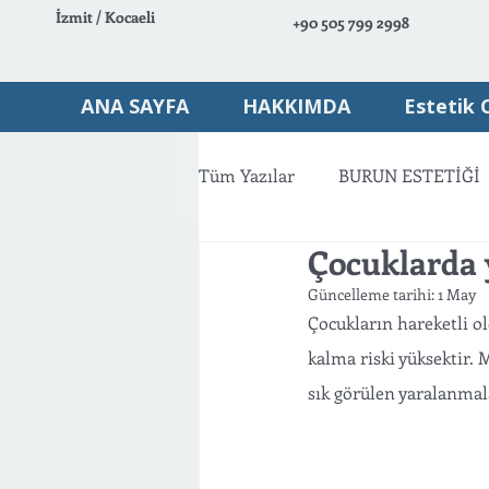
İzmit / Kocaeli
+90 505 799 2998
ANA SAYFA
HAKKIMDA
Estetik 
Tüm Yazılar
BURUN ESTETİĞİ
Çocuklarda y
VÜCUT ESTETİĞİ
AMELİY
Güncelleme tarihi:
1 May
Çocukların hareketli ol
kalma riski yüksektir.
sık görülen yaralanmal