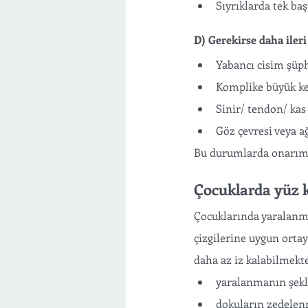
Sıyrıklarda tek ba
D) Gerekirse daha ileri
Yabancı cisim şüph
Komplike büyük ke
Sinir/ tendon/ kas
Göz çevresi veya ağ
Bu durumlarda onarım 
Çocuklarda yüz ke
Çocuklarında yaralanma 
çizgilerine uygun ortay
daha az iz kalabilmekte
yaralanmanın şekl
dokuların zedelen