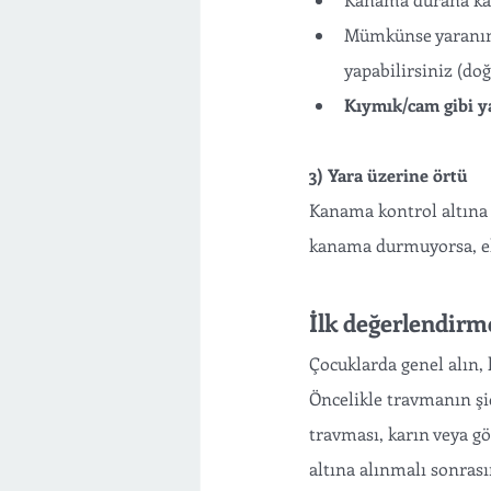
Mümkünse yaranın
yapabilirsiniz (do
Kıymık/cam gibi y
3) Yara üzerine örtü
Kanama kontrol altına 
kanama durmuyorsa, ek 
İlk değerlendirm
Çocuklarda genel alın,
Öncelikle travmanın şi
travması, karın veya g
altına alınmalı sonrasın