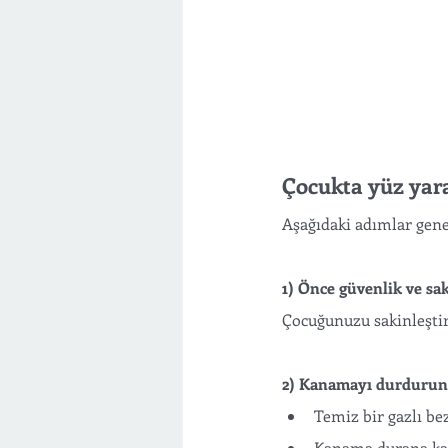
Çocukta yüz yar
Aşağıdaki adımlar genel
1) Önce güvenlik ve sa
Çocuğunuzu sakinleştir
2) Kanamayı durdurun
Temiz bir gazlı be
Kanama durana ka