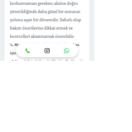
korkutmaması gereken; aksine doğru 
yönetildiğinde daha güzel bir sonucun 
yolunu açan bir dönemdir. Sabırlı olup 
bakım önerilerine dikkat etmek ve 
kontrolleri aksatmamak önemlidir. 
📞 
Muayene sonrası kişiye özel tedavi planı 
için randevu alın:
📍 
Kocaeli Estetik Cerrahi Kliniği – Dr. Nurgül 
Altuntaş
👉🏻 ONLİNE RANDEVU AL
Burun estetiği hakkında detaylı bilgi 
için ;
https://www.nurgulaltuntas.com/burun