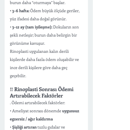
burun daha “oturmaya” başlar.
• 
3–6 hafta:
 Ödem büyük ölçüde geriler, 
yüz ifadesi daha doğal görünür.
• 
3–12 ay (tam iyileşme):
 Dokuların son 
şekli netleşir; burun daha belirgin bir 
görünüme kavuşur.
Rinoplasti uygulanan kalın derili 
kişilerde daha fazla ödem oluşabilir ve 
ince derili kişilere göre daha geç 
geçebilir. 
‼️ Rinoplasti Sonrası Ödemi 
Artırabilecek Faktörler
. Ödemi artırabilecek faktörler:
• Ameliyat sonrası dönemde 
uygunsuz 
egzersiz / ağır kaldırma
• 
Şişliği artıran
 tuzlu gıdalar ve 