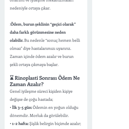
nedeniyle ortaya çıkar.
:
Ödem, burun şeklinin “geçici olarak” 
daha farklı görünmesine neden 
olabilir.
 Bu nedenle “sonuç hemen belli 
olmaz" diye hastalarımızı uyarırız. 
Zaman içinde ödem azalır ve burun 
şekli ortaya çıkmaya başlar.
⌛️ Rinoplasti Sonrası Ödem Ne 
Zaman Azalır?
Genel iyileşme süreci kişiden kişiye 
değişse de çoğu hastada; 
• 
İlk 3–5 gün:
 Ödemin en yoğun olduğu 
dönemdir. Morluk da görülebilir.
• 
1–2 hafta:
 Şişlik belirgin biçimde azalır; 