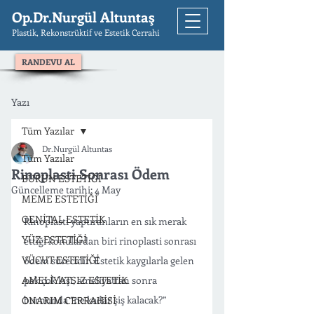
Op.Dr.Nurgül Altuntaş
Plastik, Rekonstrüktif ve Estetik Cerrahi
RANDEVU AL
Yazı
Tüm Yazılar
Dr.Nurgül Altuntas
Tüm Yazılar
Rinoplasti Sonrası Ödem
BURUN ESTETİĞİ
Güncelleme tarihi:
4 May
MEME ESTETİĞİ
GENİTAL ESTETİK
Rinoplasti yaptıranların en sık merak 
YÜZ ESTETİĞİ
ettiği konulardan biri rinoplasti sonrası 
VÜCUT ESTETİĞİ
ödem sürecidir. Estetik kaygılarla gelen 
AMELİYATSIZ ESTETİK
pek çok kişi, ameliyattan sonra 
burnunda “ne kadar şiş kalacak?” 
ONARIM CERRAHİSİ