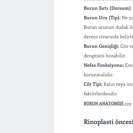
Burun Sırtı (Dorsum):
Burun Ucu (Tip):
 Ne ço
Burun ucunun dudak ile 
derece civarında belirle
Burun Genişliği:
 Göz v
dengesini bozabilir.
Nefes Fonksiyonu:
 Est
korunmalıdır.
Cilt Tipi:
 Kalın veya in
faktörlerdendir.
BURUN ANATOMİSİ >>>
Rinoplasti önces