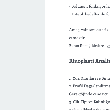
• Solunum fonksiyonları
• Estetik hedefler ile f
Amaç; yalnızca estetik 
etmektir.
Burun Estetiği kimlere uy
Rinoplasti Anali
1. 
Yüz Oranları ve Sime
2. 
Profil Değerlendirme
Gerektiğinde çene ucu (
3. 
Cilt Tipi ve Kalınlığı:
değişiklikleri daha sını