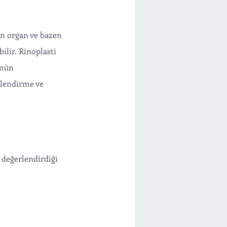
n organ ve bazen 
ilir. Rinoplasti 
ümün 
rlendirme ve 
 değerlendirdiği 