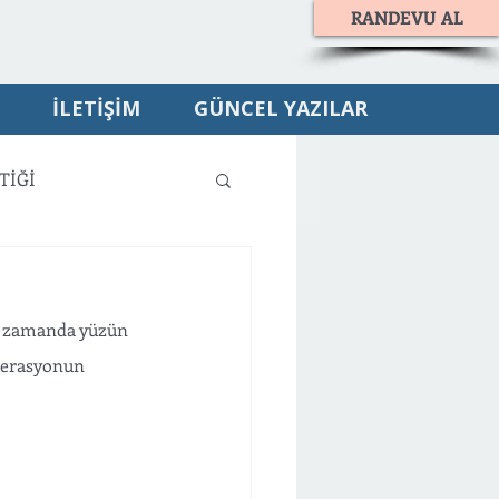
RANDEVU AL
İLETİŞİM
GÜNCEL YAZILAR
TİĞİ
nı zamanda yüzün 
perasyonun 