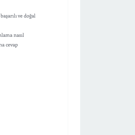
 başarılı ve doğal 
nlama nasıl 
na cevap 