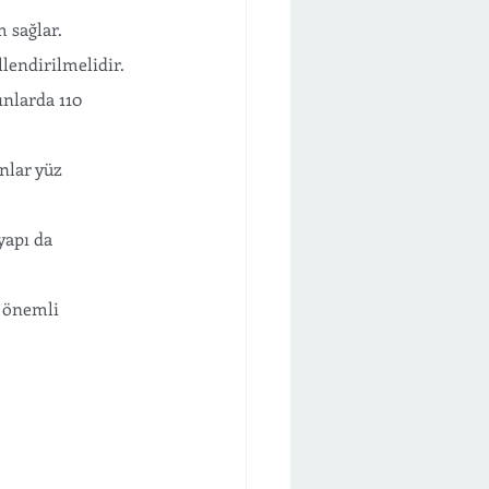
m sağlar.
llendirilmelidir. 
ınlarda 110 
nlar yüz 
yapı da 
 önemli 