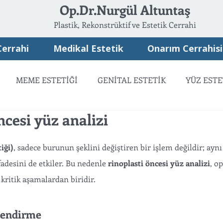
Op.Dr.Nurgül Altuntaş
Plastik, Rekonstrüktif ve Estetik Cerrahi
Cerrahi
Medikal Estetik
Onarım Cerrahisi
MEME ESTETİĞİ
GENİTAL ESTETİK
YÜZ ESTE
ncesi yüz analizi
ATSIZ ESTETİK
ONARIM CERRAHİSİ
iği)
, sadece burunun şeklini değiştiren bir işlem değildir; ay
adesini de etkiler. Bu nedenle 
rinoplasti öncesi yüz analizi
, o
kritik aşamalardan biridir.
lendirme 