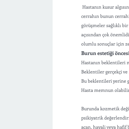
 Hastanın kusur algısını, hastanın motivasyonunu ve hastanın ameliyattan beklentilerini anlamak, 
cerrahın bunun cerrahi
görüşmeler sağlıklı bir
açısından çok önemlidir.
olumlu sonuçlar için z
Burun estetiği önces
Hastanın beklentileri 
Beklentiler gerçekçi v
Bu beklentileri yerine
Hasta memnun olabili
Burunda kozmetik değişi
psikiyatrik değerlendir
açan, hayali veya hafif