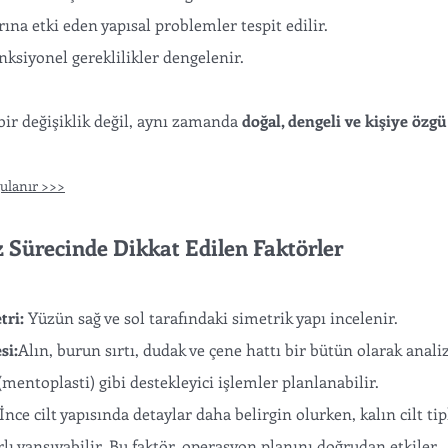
na etki eden yapısal problemler tespit edilir.
onksiyonel gereklilikler dengelenir.
bir değişiklik değil, aynı zamanda 
doğal, dengeli ve kişiye özgü
gulanır >>>
z Sürecinde Dikkat Edilen Faktörler
tri:
 Yüzün sağ ve sol tarafındaki simetrik yapı incelenir.
si:
Alın, burun sırtı, dudak ve çene hattı bir bütün olarak analiz 
mentoplasti) gibi destekleyici işlemler planlanabilir.
İnce cilt yapısında detaylar daha belirgin olurken, kalın cilt tip
rlı yansıyabilir. Bu faktör, operasyon planını doğrudan etkiler.