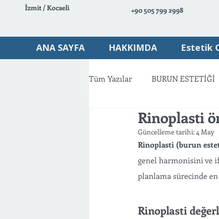
İzmit / Kocaeli
+90 505 799 2998
ANA SAYFA
HAKKIMDA
Estetik 
Tüm Yazılar
BURUN ESTETİĞİ
Rinoplasti ö
VÜCUT ESTETİĞİ
AMELİY
Güncelleme tarihi:
4 May
Rinoplasti (burun estet
genel harmonisini ve if
planlama sürecinde en 
Rinoplasti değer