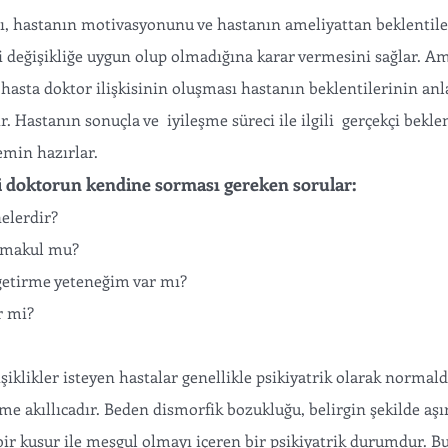
 değişikliğe uygun olup olmadığına karar vermesini sağlar. Am
 hasta doktor ilişkisinin oluşması hastanın beklentilerinin anl
 Hastanın sonuçla ve  iyileşme süreci ile ilgili  gerçekçi beklen
emin hazırlar. 
i doktorun kendine sorması gereken sorular: 
nelerdir?
e makul mu?
 getirme yeteneğim var mı?
r mi?
klikler isteyen hastalar genellikle psikiyatrik olarak normaldi
me akıllıcadır. Beden dismorfik bozukluğu, belirgin şekilde aşır
 bir kusur ile meşgul olmayı içeren bir psikiyatrik durumdur. B