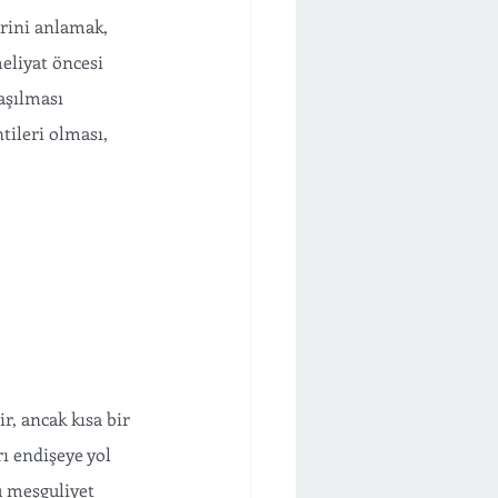
eliyat öncesi 
aşılması 
tileri olması, 
r, ancak kısa bir 
ı endişeye yol 
u meşguliyet 