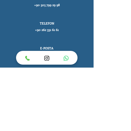
+90 505 799 29 98
TELEFON
+90 262 331 61 61
E-POSTA
bilgi@nurgulaltuntas.com
HASTANELER
Özel ATAKENT CİHAN Hastanesi
Gebze John Hopkins ASM
İzmit Körfez Mah.