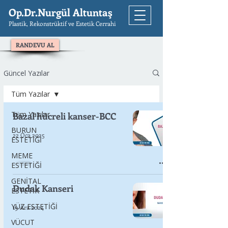
Op.Dr.Nurgül Altuntaş
Plastik, Rekonstrüktif ve Estetik Cerrahi
RANDEVU AL
Güncel Yazılar
Tüm Yazılar
Tüm Yazılar
Bazal hücreli kanser-BCC
BURUN
22 Oca 2025
ESTETİĞİ
MEME
ESTETİĞİ
GENİTAL
Dudak Kanseri
ESTETİK
YÜZ ESTETİĞİ
19 Ara 2024
VÜCUT