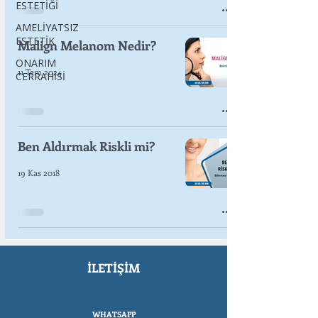
ESTETİĞİ
AMELİYATSIZ
ESTETİK
Malign Melanom Nedir?
ONARIM
11 Tem 2024
CERRAHİSİ
Ben Aldırmak Riskli mi?
19 Kas 2018
İLETİŞİM
WHATSAPP