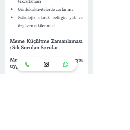
tekrarlaması
Günlük aktivitelerde zorlanma 
Psikolojik olarak belirgin yük ve 
özgüven etkilenmesi
Meme Küçültme Zamanlaması 
: Sık Sorulan Sorular
Meme küçültme ileri yaşta 
uygulanır mı?
Meme küçültme 18 yaşında itibaren her 
yaşta uygulanabilir. Ancak ileri yaş 
hastalarda genel sağlık durumu ve 
riskler değerlendirilerek uygulanır. 
Ameliyata engel olacak veya iyileşmeyi 
olumsuz etkileyecek durumlar varsa 
ameliyat yapılmaz.