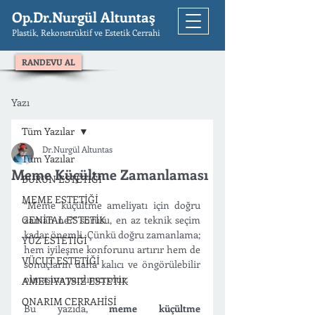
Op.Dr.Nurgül Altuntaş
Plastik, Rekonstrüktif ve Estetik Cerrahi
RANDEVU AL
Yazı
Tüm Yazılar
Dr.Nurgül Altuntas
Tüm Yazılar
Meme Küçültme Zamanlaması
BURUN ESTETİĞİ
MEME ESTETİĞİ
“Meme küçültme ameliyatı için doğru 
GENİTAL ESTETİK
zaman ne?” sorusu, en az teknik seçim 
kadar önemli. Çünkü doğru zamanlama; 
YÜZ ESTETİĞİ
hem iyileşme konforunu artırır hem de 
VÜCUT ESTETİĞİ
sonuçların daha kalıcı ve öngörülebilir 
olmasına yardımcı olur.
AMELİYATSIZ ESTETİK
ONARIM CERRAHİSİ
Bu yazıda, 
meme küçültme 