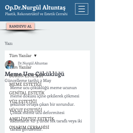
Op.Dr.Nurgül Altuntaş
Plastik, Rekonstrüktif ve Estetik Cerrahi
RANDEVU AL
Yazı
Tüm Yazılar
Dr.Nurgül Altuntas
Tüm Yazılar
Meme Ucu Çöküklüğü
BURUN ESTETİĞİ
Güncelleme tarihi:
2 May
MEME ESTETİĞİ
Meme ucu çöküklüğü meme ucunun 
GENİTAL ESTETİK
meme dokusu içine çekilerek çökmesi 
YÜZ ESTETİĞİ
şeklinde ortaya çıkan bir sorundur. 
VÜCUT ESTETİĞİ
Çökük meme ucu deformitesi 
AMELİYATSIZ ESTETİK
kadınların %2-3 ünde tek taraflı veya iki 
ONARIM CERRAHİSİ
taraflı görülebilir. 