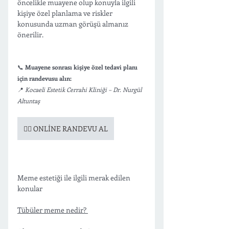
öncelikle muayene olup konuyla ilgili 
kişiye özel planlama ve riskler 
konusunda uzman görüşü almanız 
önerilir. 
📞 
Muayene sonrası kişiye özel tedavi planı 
için randevusu alın:
📍 
Kocaeli Estetik Cerrahi Kliniği – Dr. Nurgül 
Altuntaş
👉🏻 ONLİNE RANDEVU AL
Meme estetiği ile ilgili merak edilen 
konular 
Tübüler meme nedir? 