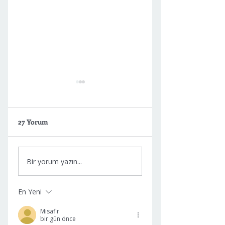
27 Yorum
Yağ bezesi (lipom)
Meme Büyütme
Bir yorum yazın...
nedir?
sonrası cinsel yaş
En Yeni
Misafir
bir gün önce