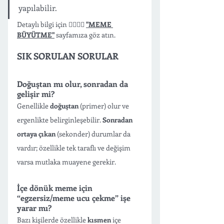
yapılabilir.
Detaylı bilgi için 👉🏻👉🏻 
"MEME 
BÜYÜTME"
sayfamıza göz atın.
SIK SORULAN SORULAR 
Doğuştan mı olur, sonradan da 
gelişir mi?
Genellikle 
doğuştan
 (primer) olur ve 
ergenlikte belirginleşebilir. 
Sonradan 
ortaya çıkan
 (sekonder) durumlar da 
vardır; özellikle tek taraflı ve değişim 
varsa mutlaka muayene gerekir.
İçe dönük meme için 
“egzersiz/meme ucu çekme” işe 
yarar mı?
Bazı kişilerde özellikle 
kısmen
 içe 