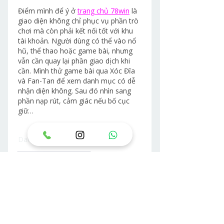
Điểm mình để ý ở 
trang chủ 78win
 là 
giao diện không chỉ phục vụ phần trò 
chơi mà còn phải kết nối tốt với khu 
tài khoản. Người dùng có thể vào nổ 
hũ, thể thao hoặc game bài, nhưng 
vẫn cần quay lại phần giao dịch khi 
cần. Mình thử game bài qua Xóc Đĩa 
và Fan-Tan để xem danh mục có dễ 
nhận diện không. Sau đó nhìn sang 
phần nạp rút, cảm giác nếu bố cục 
giữ…
Daha Fazla Göster
Beğen
Yanıtla
Misafir
bir gün önce
เมื่อดู 
F168
 ผ่านมุมของการจัดหมวดหมู่ 
ผมสังเกตว่าข้อมูลหลักถูกแยกออกมาเป็น