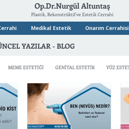
Op.Dr.Nurgül Altuntaş
Plastik, Rekonstrüktif ve Estetik Cerrahi
Cerrahi
Medikal Estetik
Onarım Cerrahisi
ÜNCEL YAZILAR - BLOG
MEME ESTETİĞİ
GENİTAL ESTETİK
YÜZ ESTE
ATSIZ ESTETİK
ONARIM CERRAHİSİ