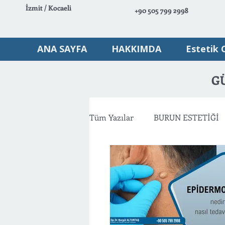
İzmit / Kocaeli
+90 505 799 2998
ANA SAYFA
HAKKIMDA
Estetik 
G
Tüm Yazılar
BURUN ESTETİĞİ
VÜCUT ESTETİĞİ
AMELİY