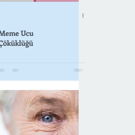
Meme Ucu
Çöküklüğü