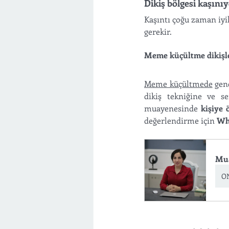
Dikiş bölgesi kaşını
Kaşıntı çoğu zaman iyile
gerekir.
Meme küçültme dikişle
Meme küçültmede
 gen
dikiş tekniğine ve s
muayenesinde 
kişiye 
değerlendirme için 
Wh
Mua
O