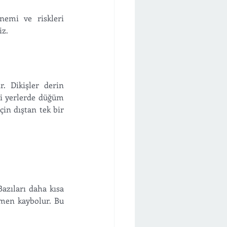
emi ve riskleri 
z. 
. Dikişler derin 
ği yerlerde düğüm 
in dıştan tek bir 
azıları daha kısa 
men kaybolur. Bu 