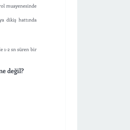
trol muayenesinde 
a dikiş hattında 
 1-2 sn süren bir 
e değil?