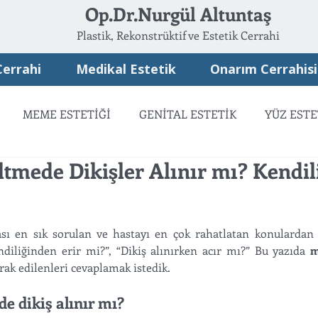
Op.Dr.Nurgül Altuntaş
Plastik, Rekonstrüktif ve Estetik Cerrahi
Cerrahi
Medikal Estetik
Onarım Cerrahisi
MEME ESTETİĞİ
GENİTAL ESTETİK
YÜZ ESTE
mede Dikişler Alınır mı? Kendil
ATSIZ ESTETİK
ONARIM CERRAHİSİ
 en sık sorulan ve hastayı en çok rahatlatan konulardan bi
diliğinden erir mi?”, “Dikiş alınırken acır mı?” Bu yazıda 
m
k edilenleri cevaplamak istedik. 
 dikiş alınır mı?