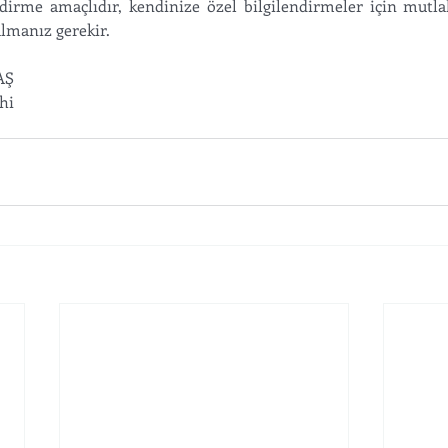
endirme amaçlıdır, kendinize özel bilgilendirmeler için mutl
lmanız gerekir. 
AŞ 
hi 