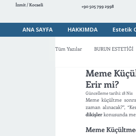
İzmit / Kocaeli
+90 505 799 2998
ANA SAYFA
HAKKIMDA
Estetik 
Tüm Yazılar
BURUN ESTETİĞİ
Meme Küçült
VÜCUT ESTETİĞİ
AMELİY
Erir mi?
Güncelleme tarihi:
18 Nis
Meme küçültme sonrası
zaman alınacak?”, “Ken
dikişler
 konusunda mera
Meme Küçültmede