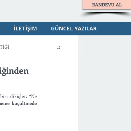
RANDEVU AL
İLETİŞİM
GÜNCEL YAZILAR
TİĞİ
iğinden
ri dikişler: “Ne 
eme küçültmede 