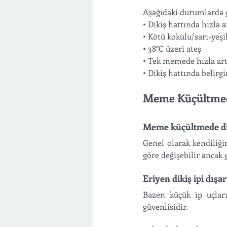
Aşağıdaki durumlarda g
• Dikiş hattında hızla ar
• Kötü kokulu/sarı-yeşil
• 38°C üzeri ateş
• Tek memede hızla arta
• Dikiş hattında belir
Meme Küçültmede
Meme küçültmede dik
Genel olarak kendiliği
göre değişebilir ancak g
Eriyen dikiş ipi dışa
Bazen küçük ip uçları
güvenlisidir.