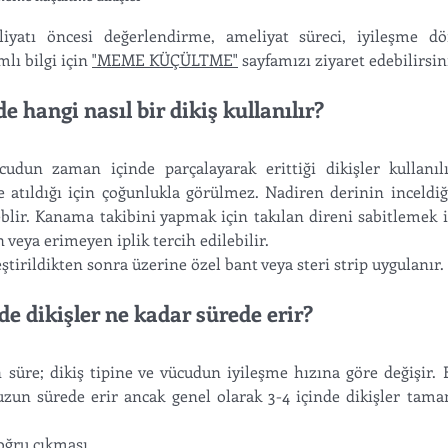
atı öncesi değerlendirme, ameliyat süreci, iyileşme dön
ı bilgi için 
"MEME KÜÇÜLTME"
 sayfamızı ziyaret edebilirsini
hangi nasıl bir dikiş kullanılır?
un zaman içinde parçalayarak erittiği dikişler kullanılır
ne atıldığı için çoğunlukla görülmez. Nadiren derinin inceldi
eblir. Kanama takibini yapmak için takılan direni sabitlemek iç
n veya erimeyen iplik tercih edilebilir.
leştirildikten sonra üzerine özel bant veya steri strip uygulanır. 
 dikişler ne kadar sürede erir?
n süre; dikiş tipine ve vücudun iyileşme hızına göre değişir. B
uzun sürede erir ancak genel olarak 3-4 içinde dikişler tama
oğru çıkması,