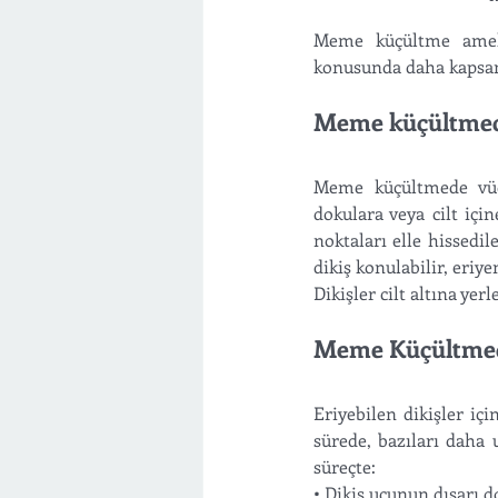
Meme küçültme ameliy
konusunda daha kapsaml
Meme küçültmede 
Meme küçültmede vücud
dokulara veya cilt içi
noktaları elle hissedil
dikiş konulabilir, eriye
Dikişler cilt altına yer
Meme Küçültmede
Eriyebilen dikişler içi
sürede, bazıları daha 
süreçte:
• Dikiş ucunun dışarı d