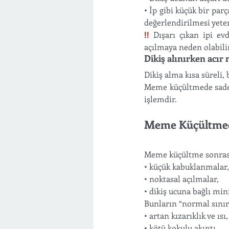
• İp gibi küçük bir pa
değerlendirilmesi yeter
!!
Dışarı çıkan ipi ev
açılmaya neden olabilir
Dikiş alınırken acır 
Dikiş alma kısa süreli, 
Meme küçültmede sadece 
işlemdir.
Meme Küçültmede
Meme küçültme sonrası d
• küçük kabuklanmalar,
• noktasal açılmalar,
• dikiş ucuna bağlı mini
Bunların “normal sınır
• artan kızarıklık ve ısı,
• kötü kokulu akıntı,