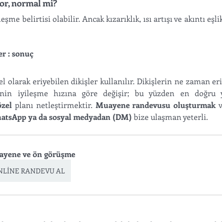
yor, normal mi?
şme belirtisi olabilir. Ancak kızarıklık, ısı artışı ve akıntı eşli
r : sonuç
el olarak eriyebilen dikişler kullanılır. Dikişlerin ne zaman eri
enin iyileşme hızına göre değişir; bu yüzden en doğru y
özel
 planı netleştirmektir. 
Muayene randevusu oluşturmak
 
atsApp ya da sosyal medyadan (DM)
 bize ulaşman yeterli.
yene ve ön görüşme
NLİNE RANDEVU AL