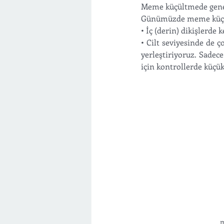
Meme küçültmede genel 
Günümüzde meme küçült
• İç (derin) dikişlerde 
• Cilt seviyesinde de ç
yerleştiriyoruz. Sadece
için kontrollerde küçük 
m