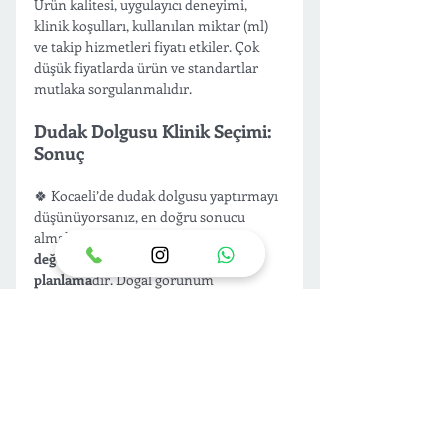
Ürün kalitesi, uygulayıcı deneyimi, 
klinik koşulları, kullanılan miktar (ml) 
ve takip hizmetleri fiyatı etkiler. Çok 
düşük fiyatlarda ürün ve standartlar 
mutlaka sorgulanmalıdır.
Dudak Dolgusu Klinik Seçimi: 
Sonuç
🍀 Kocaeli’de dudak dolgusu yaptırmayı 
düşünüyorsanız, en doğru sonucu 
almak için ilk adım 
uzman 
değerlendirmesi ve yüzünüze uygun 
planlama
dır. Doğal görünüm 
hedefinizi, dudak yapınızı ve ihtiyaç 
duyulan dolgu miktarını birlikte 
netleştirmek için 
randevu 
oluşturabilirsiniz.
📲 Aklınızdaki tüm sorular için bize 
iletişim
 kanallarımızdan ulaşın; size 
uygun, güvenli ve kontrollü uygulama 