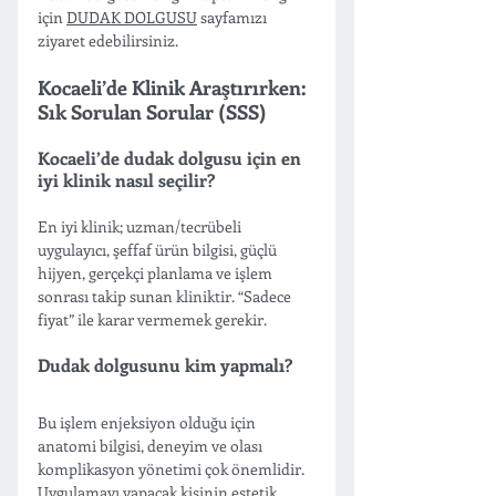
için 
DUDAK DOLGUSU
 sayfamızı 
ziyaret edebilirsiniz.
Kocaeli’de Klinik Araştırırken: 
Sık Sorulan Sorular (SSS)
Kocaeli’de dudak dolgusu için en 
iyi klinik nasıl seçilir?
En iyi klinik; uzman/tecrübeli 
uygulayıcı, şeffaf ürün bilgisi, güçlü 
hijyen, gerçekçi planlama ve işlem 
sonrası takip sunan kliniktir. “Sadece 
fiyat” ile karar vermemek gerekir.
Dudak dolgusunu kim yapmalı?
Bu işlem enjeksiyon olduğu için 
anatomi bilgisi, deneyim ve olası 
komplikasyon yönetimi çok önemlidir. 
Uygulamayı yapacak kişinin estetik 