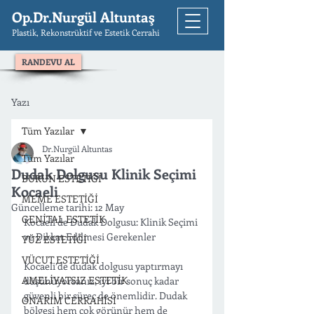
Op.Dr.Nurgül Altuntaş
Plastik, Rekonstrüktif ve Estetik Cerrahi
RANDEVU AL
Yazı
Tüm Yazılar
Dr.Nurgül Altuntas
Tüm Yazılar
Dudak Dolgusu Klinik Seçimi
BURUN ESTETİĞİ
Kocaeli
MEME ESTETİĞİ
Güncelleme tarihi:
12 May
GENİTAL ESTETİK
Kocaeli’de Dudak Dolgusu: Klinik Seçimi 
ve Dikkat Edilmesi Gerekenler
YÜZ ESTETİĞİ
VÜCUT ESTETİĞİ
Kocaeli’de dudak dolgusu yaptırmayı 
AMELİYATSIZ ESTETİK
düşünüyorsanız, iyi bir sonuç kadar 
güvenli bir süreç de önemlidir. Dudak 
ONARIM CERRAHİSİ
bölgesi hem çok görünür hem de 