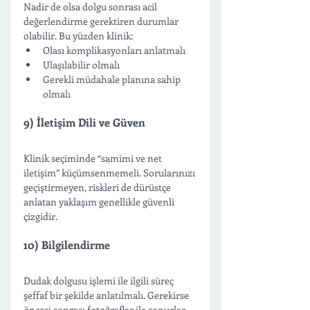
Nadir de olsa dolgu sonrası acil 
değerlendirme gerektiren durumlar 
olabilir. Bu yüzden klinik:
Olası komplikasyonları anlatmalı
Ulaşılabilir olmalı
Gerekli müdahale planına sahip 
olmalı
9) İletişim Dili ve Güven
Klinik seçiminde “samimi ve net 
iletişim” küçümsenmemeli. Sorularınızı 
geçiştirmeyen, riskleri de dürüstçe 
anlatan yaklaşım genellikle güvenli 
çizgidir.
10) Bilgilendirme
Dudak dolgusu işlemi ile ilgili süreç 
şeffaf bir şekilde anlatılmalı. Gerekirse 
öncesi sonrası fotoğraflar ile sonuçlar 