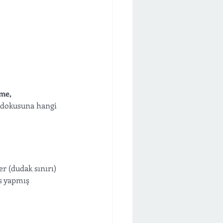
me, 
 dokusuna hangi 
r (dudak sınırı) 
s yapmış 