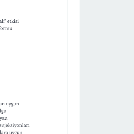
” etkisi 
 formu 
dan uygun 
lgu 
yan 
enjeksiyonları 
llara uygun 