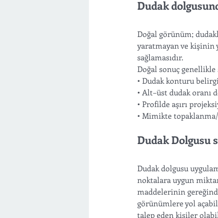
Dudak dolgusund
Doğal görünüm; dudakla
yaratmayan ve kişinin 
sağlamasıdır.
Doğal sonuç genellikle 
• Dudak konturu belirg
• Alt–üst dudak oranı d
• Profilde aşırı projeks
• Mimikte topaklanma/
Dudak Dolgusu 
Dudak dolgusu uygulama
noktalara uygun mikta
maddelerinin gereğinde
görünümlere yol açabili
talep eden kişiler olabi