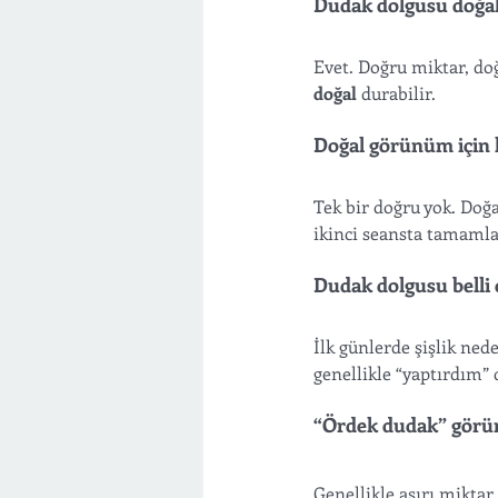
Dudak dolgusu doğa
Evet. Doğru miktar, do
doğal
 durabilir.
Doğal görünüm için 
Tek bir doğru yok. Doğal
ikinci seansta tamamlan
Dudak dolgusu belli
İlk günlerde şişlik nede
genellikle “yaptırdım”
“Ördek dudak” görü
Genellikle aşırı mikta