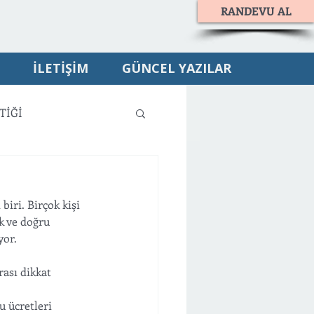
RANDEVU AL
İLETİŞİM
GÜNCEL YAZILAR
TİĞİ
iri. Birçok kişi 
k ve doğru 
yor.
ası dikkat 
 ücretleri 