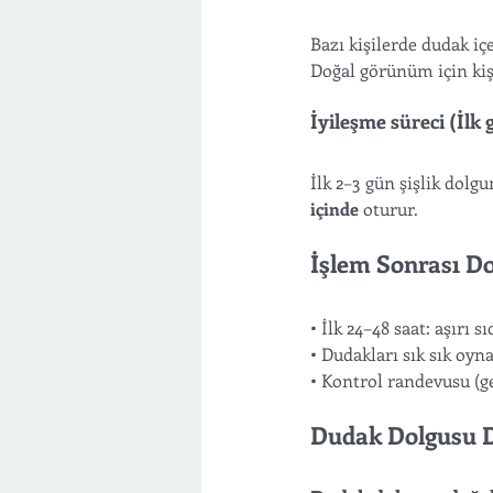
Bazı kişilerde dudak içe
Doğal görünüm için kiş
İyileşme süreci (İlk 
İlk 2–3 gün şişlik dolg
içinde
 oturur.
İşlem Sonrası D
• İlk 24–48 saat: aşırı
• Dudakları sık sık oy
• Kontrol randevusu (ge
Dudak Dolgusu D