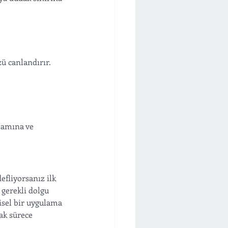
zü canlandırır. 
samına ve 
fliyorsanız ilk 
gerekli dolgu 
isel bir uygulama 
ak sürece 