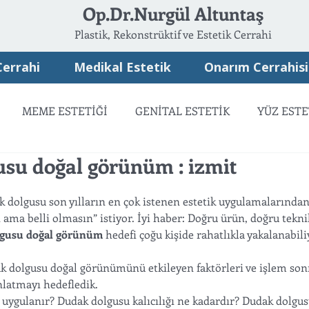
Op.Dr.Nurgül Altuntaş
Plastik, Rekonstrüktif ve Estetik Cerrahi
Cerrahi
Medikal Estetik
Onarım Cerrahisi
MEME ESTETİĞİ
GENİTAL ESTETİK
YÜZ ESTE
su doğal görünüm : izmit
ATSIZ ESTETİK
ONARIM CERRAHİSİ
dolgusu son yılların en çok istenen estetik uygulamalarından b
ama belli olmasın” istiyor. İyi haber: Doğru ürün, doğru tekni
lgusu doğal görünüm
 hedefi çoğu kişide rahatlıkla yakalanabili
ak dolgusu doğal görünümünü etkileyen faktörleri ve işlem sonr
nlatmayı hedefledik.
uygulanır? Dudak dolgusu kalıcılığı ne kadardır? Dudak dolgusu