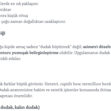
erde en sık yaklaşım:
 miktar
onra küçük rötuş
 çoğu zaman doğallıktan uzaklaştırır.
ği  
u kişide amaç sadece “dudak büyütmek” değil; 
asimetri düzelt
onturu yumuşak belirginleştirme
 olabilir. Uygulamanın dudak
iddi etkiler.
 
 farklar büyük görünür. Simetri, cupid’s bow, vermillion borde
. Dudak anatomisine hakim ve estetik işlemler konusunda ihtisa
apması önemlidir. 
 dudak, kalın dudak)