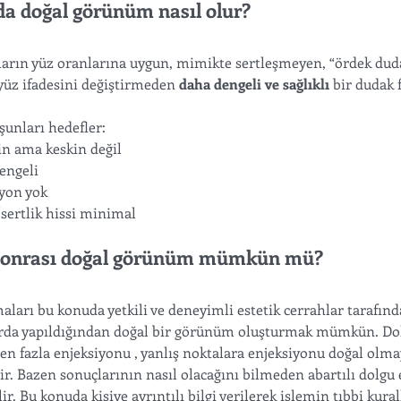
a doğal görünüm nasıl olur?
rın yüz oranlarına uygun, mimikte sertleşmeyen, “ördek dudak
yüz ifadesini değiştirmeden 
daha dengeli ve sağlıklı
 bir dudak
şunları hedefler:
in ama keskin değil
engeli
iyon yok
sertlik hissi minimal
sonrası doğal görünüm mümkün mü?
ları bu konuda yetkili ve deneyimli estetik cerrahlar tarafın
rda yapıldığından doğal bir görünüm oluşturmak mümkün. Do
n fazla enjeksiyonu , yanlış noktalara enjeksiyonu doğal olma
r. Bazen sonuçlarının nasıl olacağını bilmeden abartılı dolgu 
lir. Bu konuda kişiye ayrıntılı bilgi verilerek işlemin tıbbi kura