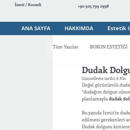
İzmit / Kocaeli
+90 505 799 2998
ANA SAYFA
HAKKIMDA
Estetik 
Tüm Yazılar
BURUN ESTETİĞİ
Dudak Dolgu
VÜCUT ESTETİĞİ
AMELİY
Güncelleme tarihi:
6 Nis
Doğal görünümlü dudak 
“dudağım dolgun olsun 
planlamayla 
dudak do
Bu yazıda İzmit'te dud
edilmesi gerekenleri a
Dudak dolgusu kimlere 