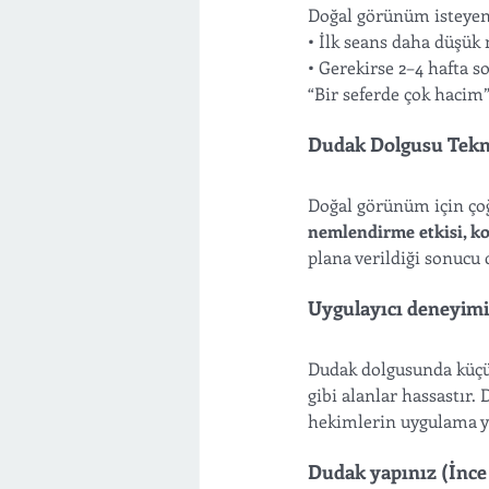
Doğal görünüm isteyenl
• İlk seans daha düşük
• Gerekirse 2–4 hafta s
“Bir seferde çok hacim”
Dudak Dolgusu Tekni
Doğal görünüm için çoğ
nemlendirme etkisi, k
plana verildiği sonucu c
Uygulayıcı deneyimi
Dudak dolgusunda küçük
gibi alanlar hassastır
hekimlerin uygulama y
Dudak yapınız (İnce