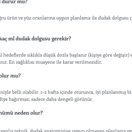
l durur mu?
ğru ürün ve yüz oranlarına uygun planlama ile dudak dolgusu ç
kaç ml dudak dolgusu gerekir?
 hedeflerde sıklıkla düşük dozla başlanır (kişiye göre değişir) 
ır. En sağlıklısı muayene ile karar verilmesidir.
 olur mu?
niyle belli olabilir. 1–2 hafta içinde oturunca, iyi planlanmış 
 diye bağırmaz; sadece daha dengeli görünür.
nümü neden olur?
r, yanlış teknik, dudak anatomisine uygun olmayan planlama ve