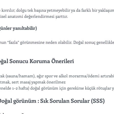
 kıvrılır; dolgu tek başına yetmeyebilir ya da farklı bir yaklaşım
isel anatomi değerlendirmesi şarttır.
günler yanıltabilir)
unun “fazla” görünmesine neden olabilir. Doğal sonuç genellikle
oğal Sonucu Koruma Önerileri
 sıcak (sauna/hamam), ağır spor ve alkol morarma/ödemi artırabi
natmak, sert masaj yapmak önerilmez 
nelde 1–2 hafta) doğal görünüm için gerekirse küçük rötuşlar ya
oğal görünüm : Sık Sorulan Sorular (SSS)