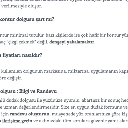
 verilmesiyle oluşur.
kontur dolgusu şart mı?
ntur minimal tutulur, bazı kişilerde ise çok hafif bir kontur yü
ç “çizgi çekmek” değil, 
dengeyi yakalamaktır
.
fiyatları nasıldır?
ı kullanılan dolgunun markasına, miktarına, uygulamanın kap
e değişir. 
lgusu : Bilgi ve Randevu
lü dudak dolgusu ile yüzünüze uyumlu, abartısız bir sonuç hede
e uzman değerlendirmesidir. Size en uygun dudak formunu ve 
için 
randevu oluşturun
; muayenede yüz oranlarınıza göre kiş
 
iletişime 
geçin
 ve aklınızdaki tüm sorulara güvenle yanıt alar