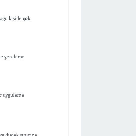
oğu kişide 
çok 
ve gerekirse 
bir uygulama 
ya dudak sınırına 