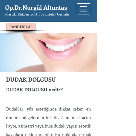
Op.Dr.Nurgül Altuntaş
Plastik, Rekonstrüktif ve Estetik Cerrahi
RANDEVU AL
DUDAK DOLGUSU
DUDAK DOLGUSU nedir?
Dudaklar, yüz estetiğinde dikkat çeken en
önemli bölgelerden biridir. Zamanla hacim
kaybı, asimetri veya ince dudak yapısı estetik
kaygılara neden olabilir. Bu noktada en sık