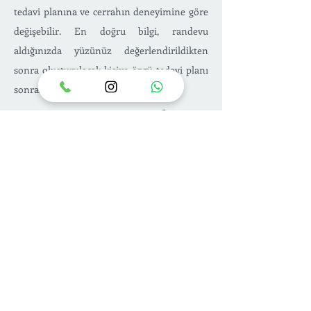
tedavi planına ve cerrahın deneyimine göre
değişebilir. En doğru bilgi, randevu
aldığınızda yüzünüz değerlendirildikten
sonra oluşturulacak kişiye özgü tedavi planı
sonrası netleşir.
DUDAK DOLGUSU : randevu
Kocaeli/İzmit'te dudak volumü ile ilgili
şikayetleriniz varsa Dudak Dolgusu
Uygulamasının sizin için uygun olup
olmadığını ve nasıl bir tedavi planı
yapılacağını muayenede birlikte
değerlendirebiliriz. Randevu için aşağıdaki
bağlantı ile online randevu alabilir veya
iletişim
sayfasından bize ulaşabilirsiniz.