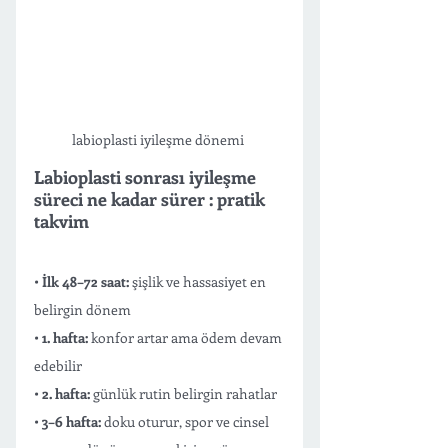
labioplasti iyileşme dönemi 
Labioplasti sonrası iyileşme 
süreci ne kadar sürer : pratik 
takvim
• 
İlk 48–72 saat:
 şişlik ve hassasiyet en 
belirgin dönem
• 
1. hafta:
 konfor artar ama ödem devam 
edebilir
• 
2. hafta:
 günlük rutin belirgin rahatlar
• 
3–6 hafta:
 doku oturur, spor ve cinsel 