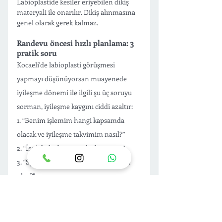
Labioplastide kesiler eriyebilen dikiş 
materyali ile onarılır. Dikiş alınmasına 
genel olarak gerek kalmaz.
Randevu öncesi hızlı planlama: 3 
pratik soru
Kocaeli'de labioplasti görüşmesi 
yapmayı düşünüyorsan muayenede 
iyileşme dönemi ile ilgili şu üç soruyu 
sorman, iyileşme kaygını ciddi azaltır:
1. “Benim işlemim hangi kapsamda 
olacak ve iyileşme takvimim nasıl?”
2. “İşe/okula dönüş ne kadar sürer ”
3. “Spor ve cinsel yaşama dönüş nasıl 
olur?”
Labioplasti ameliyatı süreci, teknikleri, 
iyileşme aşamaları ve riskler hakkında 