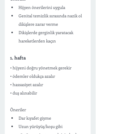
Hijyen önerilerini uygula 
Genital temizlik sırasında nazik ol 
dikişlere zarar verme 
Dikişlerde gerginlik yaratacak 
hareketlerden kaçın
1. hafta
• hijyeni doğru yönetmek gerekir 
• ödemler oldukça azalır 
• hassasiyet azalır 
• duş alınabilir
Öneriler
Dar kıyafet giyme
Uzun yürüyüş/koşu gibi 