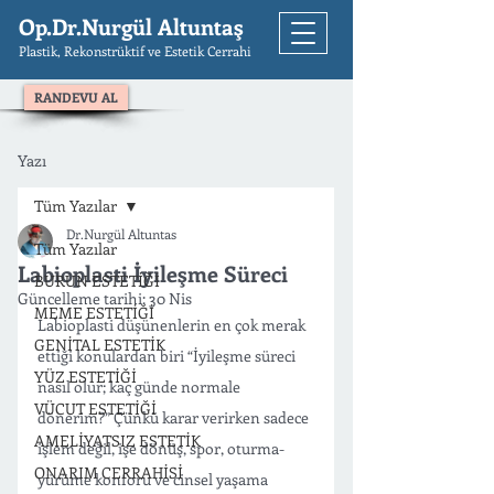
Op.Dr.Nurgül Altuntaş
Plastik, Rekonstrüktif ve Estetik Cerrahi
RANDEVU AL
Yazı
Tüm Yazılar
Dr.Nurgül Altuntas
Tüm Yazılar
Labioplasti İyileşme Süreci
BURUN ESTETİĞİ
Güncelleme tarihi:
30 Nis
MEME ESTETİĞİ
Labioplasti düşünenlerin en çok merak 
GENİTAL ESTETİK
ettiği konulardan biri “İyileşme süreci 
YÜZ ESTETİĞİ
nasıl olur; kaç günde normale 
VÜCUT ESTETİĞİ
dönerim?” Çünkü karar verirken sadece 
AMELİYATSIZ ESTETİK
işlem değil, işe dönüş, spor, oturma-
ONARIM CERRAHİSİ
yürüme konforu ve cinsel yaşama 