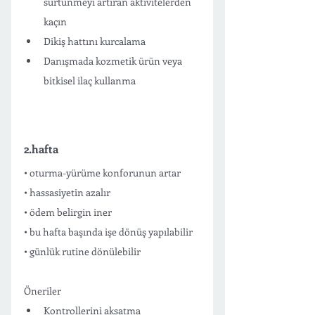
sürtünmeyi artıran aktivitelerden 
kaçın
Dikiş hattını kurcalama
Danışmada kozmetik ürün veya 
bitkisel ilaç kullanma 
2.hafta
• oturma-yürüme konforunun artar
• hassasiyetin azalır
• ödem belirgin iner
• bu hafta başında işe dönüş yapılabilir 
• günlük rutine dönülebilir 
Öneriler
Kontrollerini aksatma 