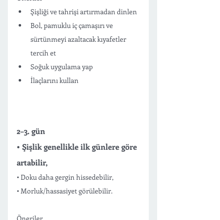
Şişliği ve tahrişi artırmadan dinlen
Bol, pamuklu iç çamaşırı ve 
sürtünmeyi azaltacak kıyafetler 
tercih et 
Soğuk uygulama yap 
İlaçlarını kullan
2–3. gün
• Şişlik genellikle ilk günlere göre 
artabilir,
• Doku daha gergin hissedebilir,
• Morluk/hassasiyet görülebilir.
Öneriler