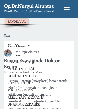
Op.Dr.Nurgül Altuntaş
Plastik, Rekonstrüktif ve Estetik Cerrahi
RANDEVU AL
Yazı
Tüm Yazılar
Dr.Nurgül Altuntas
Tüm Yazılar
Burun Estetiğinde Doktor
BURUN ESTETİĞİ
Seçimi
MEME ESTETİĞİ
Güncelleme tarihi:
4 May
GENİTAL ESTETİK
Burun  Estetiği (rinoplasti) hem estetik 
YÜZ ESTETİĞİ
görünümü hem de burun işlevini 
VÜCUT ESTETİĞİ
etkileyen önemli bir cerrahi 
AMELİYATSIZ ESTETİK
ameliyattır. Bu nedenle Kocaeli'de 
ONARIM CERRAHİSİ
burun estetiği yaptırmayı düşünen 