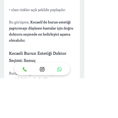
• olası riskler açık şekilde paylaşılır.
Bu görüşme, 
Kocaeli'de burun estetiği 
yaptırmayı düşünen hastalar için doğru 
doktoru seçmede en belirleyici aşama 
olmalıdır.
Kocaeli Burun Estetiği Doktor 
Seçimi: Sonuç
Burun estetiği doktoru seçerken 
aşağıdaki kriterler birlikte 
değerlendirilmelidir:
Cerrahın uzmanlık alanı
Detaylı muayene görüşmesi