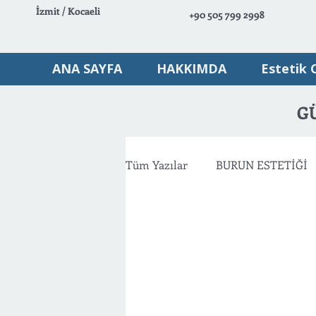
İzmit / Kocaeli
+90 505 799 2998
ANA SAYFA
HAKKIMDA
Estetik 
G
Tüm Yazılar
BURUN ESTETİĞİ
VÜCUT ESTETİĞİ
AMELİY