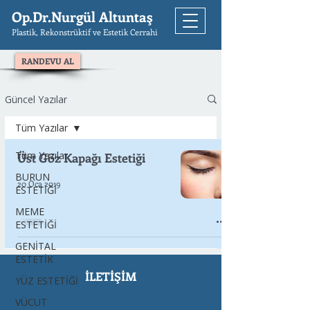
Op.Dr.Nurgül Altuntaş
Plastik, Rekonstrüktif ve Estetik Cerrahi
RANDEVU AL
Güncel Yazılar
Tüm Yazılar
Tüm Yazılar
Üst Göz Kapağı Estetiği
BURUN
20 Oca 2019
ESTETİĞİ
MEME
ESTETİĞİ
GENİTAL
ESTETİK
İLETİŞİM
YÜZ ESTETİĞİ
VÜCUT