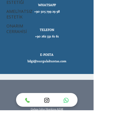
ESTETİĞİ
WHATSAPP
AMELİYATSIZ
+90 505 799 29 98
ESTETİK
ONARIM
TELEFON
CERRAHİSİ
+90 262 331 61 61
E-POSTA
bilgi@nurgulaltuntas.com
HASTANELER
Özel ATAKENT CİHAN Hastanesi
Gebze John Hopkins ASM