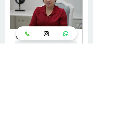
Muayene ve ön görüşme
RANDEVU AL
Op.Dr.Nurgül ALTUNTAŞ 
Estetik ve Plastik Cerrahi Uzmanı 