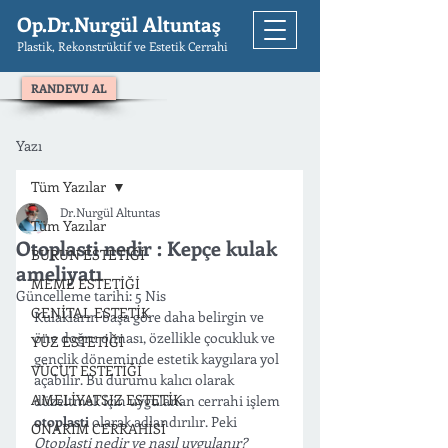
Op.Dr.Nurgül Altuntaş
Plastik, Rekonstrüktif ve Estetik Cerrahi
RANDEVU AL
Yazı
Tüm Yazılar
Dr.Nurgül Altuntas
Tüm Yazılar
Otoplasti nedir : Kepçe kulak
BURUN ESTETİĞİ
ameliyatı
MEME ESTETİĞİ
Güncelleme tarihi:
5 Nis
GENİTAL ESTETİK
Kulakların başa göre daha belirgin ve 
öne doğru olması, özellikle çocukluk ve 
YÜZ ESTETİĞİ
gençlik döneminde estetik kaygılara yol 
VÜCUT ESTETİĞİ
açabilir. Bu durumu kalıcı olarak 
AMELİYATSIZ ESTETİK
düzeltmek için uygulanan cerrahi işlem 
otoplasti
 olarak adlandırılır. Peki  
ONARIM CERRAHİSİ
Otoplasti nedir ve nasıl uygulanır?