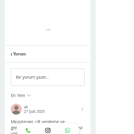
1 Yorum
Saç Mezoterapisi
Dolgu ile Yüz
Bir yorum yazın...
Gençleştirme
En Yeni
ali
27 Şub 2025
Mezoterapi, cilt yenileme ve 
gençleştirme amacıyla etkili bir tedavi 
yöntemidir. Çeşitli vitaminler, 