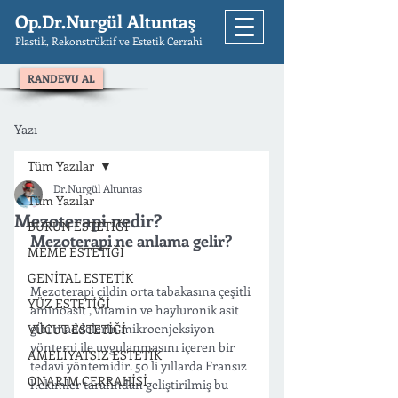
Op.Dr.Nurgül Altuntaş
Plastik, Rekonstrüktif ve Estetik Cerrahi
RANDEVU AL
Yazı
Tüm Yazılar
Dr.Nurgül Altuntas
Tüm Yazılar
Mezoterapi nedir?
BURUN ESTETİĞİ
Mezoterapi ne anlama gelir?
MEME ESTETİĞİ
GENİTAL ESTETİK
Mezoterapi cildin orta tabakasına çeşitli 
YÜZ ESTETİĞİ
aminoasit , vitamin ve hayluronik asit 
gibi maddelerin mikroenjeksiyon 
VÜCUT ESTETİĞİ
yöntemi ile uygulanmasını içeren bir 
AMELİYATSIZ ESTETİK
tedavi yöntemidir. 50 li yıllarda Fransız 
ONARIM CERRAHİSİ
hekimler tarafından geliştirilmiş bu 