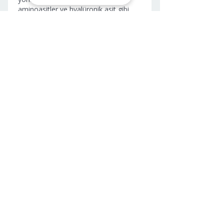
aminoasitler ve hyalüronik asit gibi 
maddelerin mikroenjeksiyon yoluyla 
cilde uygulanması, ince çizgilerin ve 
kırışıklıkların giderilmesine, cildin daha 
parlak ve sağlıklı görünmesine 
yardımcı olur. Uygulama, uzman 
kişiler tarafından yapılmalı ve lisanslı 
ürünler kullanılmalıdır. 
https://hesaplio.github.io/yuzde-
hesaplama/
Beğen
Yanıtla
İLETİŞİM
WHATSAPP
+90 505 799 29 98