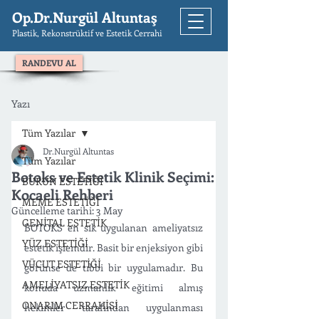
Op.Dr.Nurgül Altuntaş
Plastik, Rekonstrüktif ve Estetik Cerrahi
RANDEVU AL
Yazı
Tüm Yazılar
Dr.Nurgül Altuntas
Tüm Yazılar
Botoks ve Estetik Klinik Seçimi:
BURUN ESTETİĞİ
Kocaeli Rehberi
MEME ESTETİĞİ
Güncelleme tarihi:
3 May
GENİTAL ESTETİK
BOTOKS en sık uygulanan ameliyatsız 
YÜZ ESTETİĞİ
estetik işlemdir. Basit bir enjeksiyon gibi 
VÜCUT ESTETİĞİ
görünse de tıbbi bir uygulamadır. Bu 
AMELİYATSIZ ESTETİK
konuda uzmanlık eğitimi almış 
ONARIM CERRAHİSİ
hekimler tarafından uygulanması 