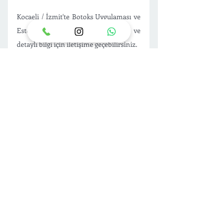
Kocaeli / İzmit'te Botoks Uygulaması ve  
Estetik Klinik seçimi için randevu ve 
detaylı bilgi için iletişime geçebilirsiniz.
Botoks - Dolgu - Mezoterapi 
Uygulanması
RANDEVU AL
Not: Bu içerik bilgilendirme amaçlıdır, 
kendinize özel bilgilendirmeler için 