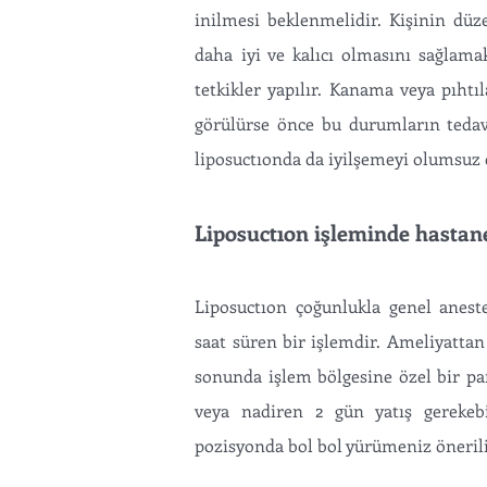
inilmesi beklenmelidir. Kişinin düze
daha iyi ve kalıcı olmasını sağlamak
tetkikler yapılır. Kanama veya pıhtı
görülürse önce bu durumların tedavi
liposuctıonda da iyilşemeyi olumsuz e
Liposuctıon işleminde hastan
Liposuctıon çoğunlukla genel anest
saat süren bir işlemdir. Ameliyattan
sonunda işlem bölgesine özel bir pan
veya nadiren 2 gün yatış gerekebi
pozisyonda bol bol yürümeniz öneril