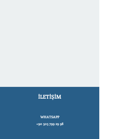
İLETİŞİM
WHATSAPP
+90 505 799 29 98