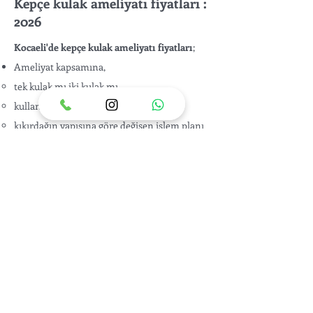
Kepçe kulak ameliyatı fiyatları :
2026
Kocaeli'de kepçe kulak ameliyatı fiyatları
;
Ameliyat kapsamına,
tek kulak mı iki kulak mı
kullanılacak cerrahi teknik,
kıkırdağın yapısına göre değişen işlem planı
Ameliyatın yapılacağı hastane koşulları
Gerekli ön muayene ve kontrol süreçleri,
Anestezi yöntemi
hastanın ameliyat öncesi
değerlendirmesinde saptanan ek ihtiyaçlara
göre değişir.
En doğru rakam ise muayene sonrası, kişiye
özel plan hazırlanarak belirlenir.
📞 Bilgi ve Randevu